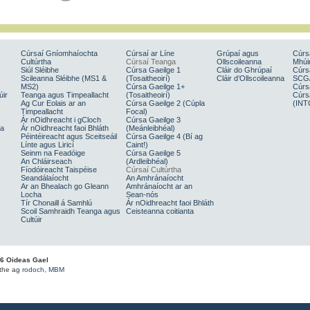
Cúrsaí Gníomhaíochta
Cúrsaí ar Líne
Grúpaí agus
Cúrs
Cultúrtha
Cúrsaí Teanga
Ollscoileanna
Mhúin
Siúl Sléibhe
Cúrsa Gaeilge 1
Cláir do Ghrúpaí
Cúrs
Scileanna Sléibhe (MS1 &
(Tosaitheoirí)
Cláir d’Ollscoileanna
SCG
MS2)
Cúrsa Gaeilge 1+
Cúrs
úir
Teanga agus Timpeallacht
(Tosaitheoirí)
Cúrs
Ag Cur Eolais ar an
Cúrsa Gaeilge 2 (Cúpla
(INT
Timpeallacht
Focal)
Ár nOidhreacht i gCloch
Cúrsa Gaeilge 3
sa
Ár nOidhreacht faoi Bhláth
(Meánleibhéal)
Péintéireacht agus Sceitseáil
Cúrsa Gaeilge 4 (Bí ag
Línte agus Liricí
Caint!)
Seinm na Feadóige
Cúrsa Gaeilge 5
An Chláirseach
(Ardleibhéal)
Fíodóireacht Taispéise
Cúrsaí Cultúrtha
Seandálaíocht
An Amhránaíocht
Ar an Bhealach go Gleann
Amhránaíocht ar an
Locha
Sean‑nós
Tír Chonaill á Samhlú
Ár nOidhreacht faoi Bhláth
Scoil Samhraidh Teanga agus
Ceisteanna coitianta
Cultúir
6 Oideas Gael
ithe ag
rodoch
,
MBM