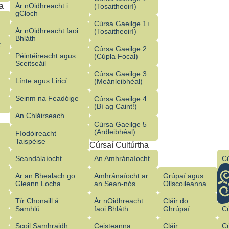
a
Ár nOidhreacht i
(Tosaitheoirí)
gCloch
Cúrsa Gaeilge 1+
Ár nOidhreacht faoi
(Tosaitheoirí)
Bhláth
t
Cúrsa Gaeilge 2
Péintéireacht agus
(Cúpla Focal)
Sceitseáil
Cúrsa Gaeilge 3
Línte agus Liricí
(Meánleibhéal)
Seinm na Feadóige
Cúrsa Gaeilge 4
(Bí ag Caint!)
An Chláirseach
Cúrsa Gaeilge 5
(Ardleibhéal)
Fíodóireacht
Taispéise
Cúrsaí Cultúrtha
Seandálaíocht
An Amhránaíocht
Cú
Mh
Ar an Bhealach go
Amhránaíocht ar
Grúpaí agus
Gleann Locha
an Sean‑nós
Ollscoileanna
C
S
Tír Chonaill á
Ár nOidhreacht
Cláir do
Samhlú
faoi Bhláth
Ghrúpaí
C
Scoil Samhraidh
Ceisteanna
Cláir
C