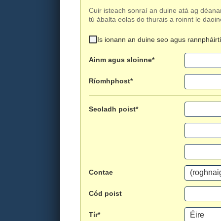
Cuir isteach sonraí an duine atá ag déanam
tú ábalta eolas do thurais a roinnt le daoin
Is ionann an duine seo agus rannpháirt
Ainm agus sloinne*
Ríomhphost*
Seoladh poist*
Contae
Cód poist
Tír*