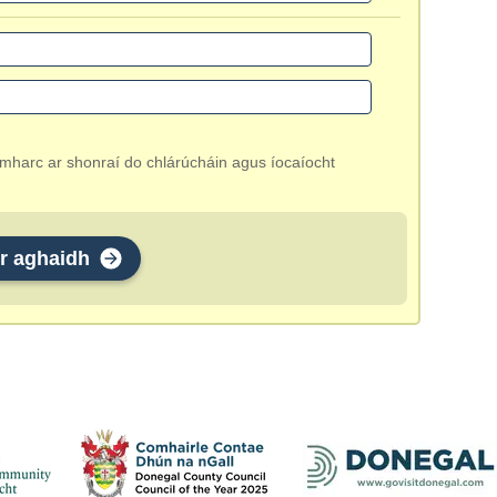
amharc ar shonraí do chlárúcháin agus íocaíocht
r aghaidh