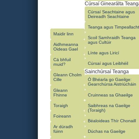
Cúrsaí Ginearálta Teang
Cúrsaí Seachtaine agus
Deireadh Seachtaine
Teanga agus Timpeallach
Maidir linn
Scoil Samhraidh Teanga
agus Cultúir
Aidhmeanna
Oideas Gael
Línte agus Liricí
Cá bhfuil
Cúrsaí agus Leibhéil
muid?
Sainchúrsaí Teanga
Gleann Cholm
Cille
Ó Bhéarla go Gaeilge:
Gearrchúrsa Aistriúcháin
Gleann
Fhinne
Cruinneas sa Ghaeilge
Toraigh
Saibhreas na Gaeilge
(Toraigh)
Foireann
Béaloideas Thír Chonaill
Ar dúradh
fúinn
Dúchas na Gaeilge