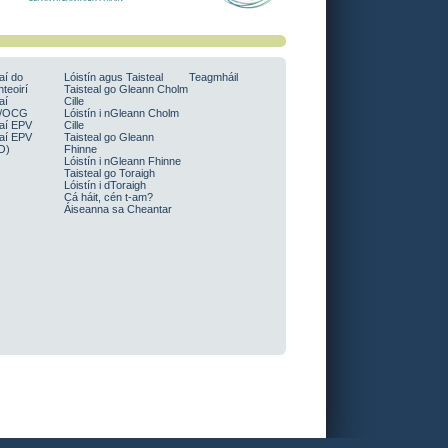
aí do
Lóistín agus Taisteal
Teagmháil
teoirí
Taisteal go Gleann Cholm
aí
Cille
/OCG
Lóistín i nGleann Cholm
aí EPV
Cille
aí EPV
Taisteal go Gleann
O)
Fhinne
Lóistín i nGleann Fhinne
Taisteal go Toraigh
Lóistín i dToraigh
Cá háit, cén t-am?
Áiseanna sa Cheantar