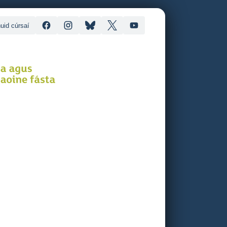
uid cúrsaí