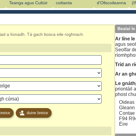
Teanga agus Cultúir
coitianta
d’Ollscoileanna
(
Bealaí le
h iad a líonadh. Tá gach bosca eile roghnach.
Ar líne l
agus seol
Seolfar d
ríomhphos
Tríd an 
Ar an gh
Le gnáth
priontáil 
phost chu
Oideas
Gleann 
breise
duine breise
Contae 
F94 R
Éire