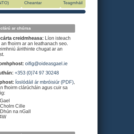
INTO)
Cheantar
Teagmháil
 clárú ar chúrsa
e cárta creidmheasa:
Líon isteach
 an fhoirm ar an leathanach seo.
eimhniú áirithinte chugat ar an
t.
ríomhphost:
oifig@oideasgael.ie
uthán:
+353 (0)74 97 30248
phost:
Íoslódáil ár mbróisiúr (PDF)
,
an fhoirm clárúcháin agus cuir sa
ig:
 Gael
Cholm Cille
Dhún na nGall
94W