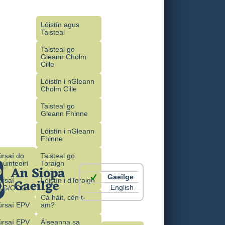
Lóistín agus
Taisteal
Taisteal go
Gleann Cholm
Cille
Lóistín i nGleann
Cholm Cille
Taisteal go
Gleann Fhinne
Lóistín i nGleann
Fhinne
rsaí do
Taisteal go
úinteoirí
Toraigh
Gaeilge
úrsaí
Lóistín i dToraigh
English
CG/OCG
Cá háit, cén t-
úrsaí EPV
am?
úrsaí EPV
Áiseanna sa