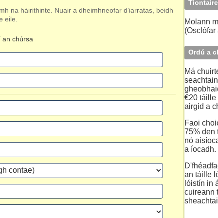
Tiontaire
h na háirithinte. Nuair a dheimhneofar d’iarratas, beidh
e eile.
Molann 
(Osclófar 
í an chúrsa
Ordú a c
Má chuirte
seachtain
gheobhaid
€20 táille
airgid a c
Faoi choic
75% den tá
nó aisíoca
a íocadh.
D'fhéadfad
an táille 
lóistín in
cuireann t
sheachtai