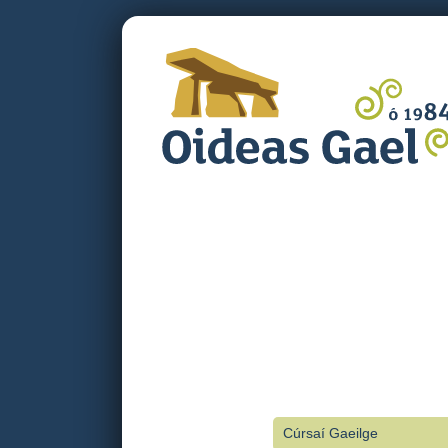
Cúrsaí Gaeilge