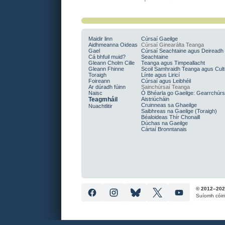
Maidir linn
Cúrsaí Gaeilge
Aidhmeanna Oideas
Cúrsaí Ginearálta Teanga
Gael
Cúrsaí Seachtaine agus Deireadh
Cá bhfuil muid?
Seachtaine
Gleann Cholm Cille
Teanga agus Timpeallacht
Gleann Fhinne
Scoil Samhraidh Teanga agus Cult
Toraigh
Línte agus Liricí
Foireann
Cúrsaí agus Leibhéil
Ar dúradh fúinn
Sainchúrsaí Teanga
Naisc
Ó Bhéarla go Gaeilge: Gearrchúr
Teagmháil
Aistriúcháin
Cruinneas sa Ghaeilge
Nuachtlitir
Saibhreas na Gaeilge (Toraigh)
Béaloideas Thír Chonaill
Dúchas na Gaeilge
Cártaí Bronntanais
© 2012–202
Suíomh cóir