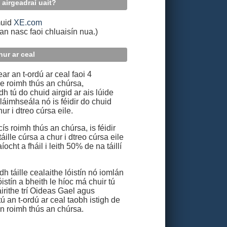
 airgeadraí uait?
muid
XE.com
an nasc faoi chluaisín nua.)
hur ar ceal
ar an t-ordú ar ceal faoi 4
e roimh thús an chúrsa,
h tú do chuid airgid ar ais lúide
 láimhseála nó is féidir do chuid
hur i dtreo cúrsa eile.
ís roimh thús an chúrsa, is féidir
ille cúrsa a chur i dtreo cúrsa eile
íocht a fháil i leith 50% de na táillí
h táille cealaithe lóistín nó iomlán
lóistín a bheith le híoc má chuir tú
 áirithe trí Oideas Gael agus
ú an t‑ordú ar ceal taobh istigh de
n roimh thús an chúrsa.