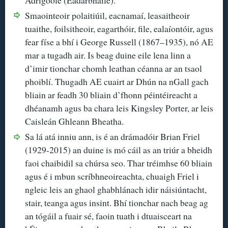
Smaointeoir polaitiúil, eacnamaí, leasaitheoir
tuaithe, foilsitheoir, eagarthóir, file, ealaíontóir, agus
fear físe a bhí i George Russell (1867–1935), nó AE
mar a tugadh air. Is beag duine eile lena linn a
d’imir tionchar chomh leathan céanna ar an tsaol
phoiblí. Thugadh AE cuairt ar Dhún na nGall gach
bliain ar feadh 30 bliain d’fhonn péintéireacht a
dhéanamh agus ba chara leis Kingsley Porter, ar leis
Caisleán Ghleann Bheatha.
Sa lá atá inniu ann, is é an drámadóir Brian Friel
(1929-2015) an duine is mó cáil as an triúr a bheidh
faoi chaibidil sa chúrsa seo. Thar tréimhse 60 bliain
agus é i mbun scríbhneoireachta, chuaigh Friel i
ngleic leis an ghaol ghabhlánach idir náisiúntacht,
stair, teanga agus insint. Bhí tionchar nach beag ag
an tógáil a fuair sé, faoin tuath i dtuaisceart na