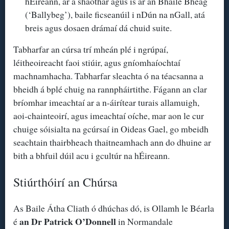
hÉireann, ar a shaothar agus is ar an Bhaile Bheag
(‘Ballybeg’), baile ficseanúil i nDún na nGall, atá
breis agus dosaen drámaí dá chuid suite.
Tabharfar an cúrsa trí mheán plé i ngrúpaí,
léitheoireacht faoi stiúir, agus gníomhaíochtaí
machnamhacha. Tabharfar sleachta ó na téacsanna a
bheidh á bplé chuig na rannpháirtithe. Fágann an clar
bríomhar imeachtaí ar a n-áirítear turais allamuigh,
aoi-chainteoirí, agus imeachtaí oíche, mar aon le cur
chuige sóisialta na gcúrsaí in Oideas Gael, go mbeidh
seachtain thairbheach thaitneamhach ann do dhuine ar
bith a bhfuil dúil acu i gcultúr na hÉireann.
Stiúrthóirí an Chúrsa
As Baile Átha Cliath ó dhúchas dó, is Ollamh le Béarla
an Dr Patrick O’Donnell
é
in Normandale