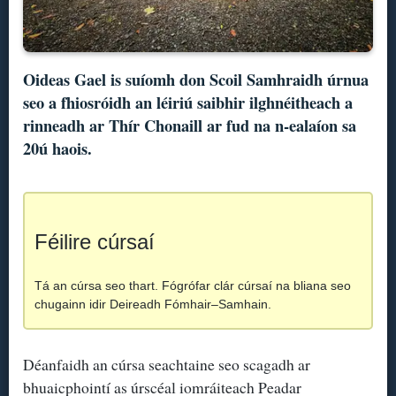
Oideas Gael is suíomh don Scoil Samhraidh úrnua
seo a fhiosróidh an léiriú saibhir ilghnéitheach a
rinneadh ar Thír Chonaill ar fud na n-ealaíon sa
20ú haois.
Féilire cúrsaí
Tá an cúrsa seo thart. Fógrófar clár cúrsaí na bliana seo
chugainn idir Deireadh Fómhair–Samhain.
Déanfaidh an cúrsa seachtaine seo scagadh ar
bhuaicphointí as úrscéal iomráiteach Peadar