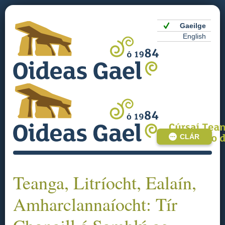
Gaeilge
English
CLÁR
Teanga, Litríocht, Ealaín,
Amharclannaíocht: Tír