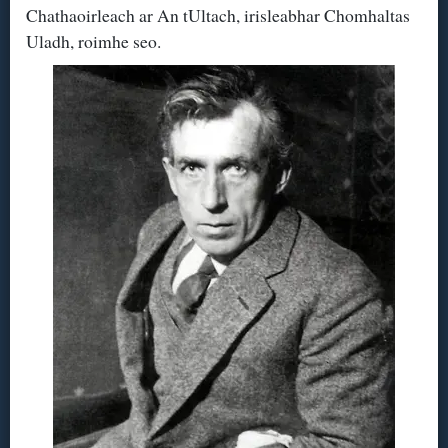
Chathaoirleach ar An tUltach, irisleabhar Chomhaltas
Uladh, roimhe seo.