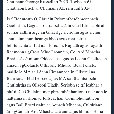
Chumann George Russell in 2023. Toghadh é ina
Chathaoirleach ar Chumann AE i mí Iúil 2024.
Réamonn Ó Ciaráin
Is é
Príomhfheidhmeannach
Gael Linn. Eagras fiontraíoch atá in Gael Linn a bhfuil
sé mar aidhm aige an Ghaeilge a chothú agus a chur
chun cinn mar theanga bheo agus mar léiriú
féiniúlachta ar fud na hÉireann. Rugadh agus tógadh
Réamonn i gCrois Mhic Lionnáin, Co. Ard Mhacha.
Bhain sé céim san Oideachas agus sa Léann Cheilteach
amach i gColáiste Ollscoile Mhuire, Béal Feirste,
maille le MA sa Léann Éireannach in Ollscoil na
Banríona, Béal Feirste, agus MA sa Bhainistíocht
Chultúrtha in Ollscoil Uladh. Scríobh sé trí leabhar a
bhfuil Cú Chulainn mar phríomhábhar iontu mar aon le
haltanna in iliomad foilseachán. Comhbhunaitheoir
agus Ball Boird rialta ar Aonach Mhacha, Cultúrlann
úr i gCathair Ard Mhacha, atá ann agus bhíodh sé ina