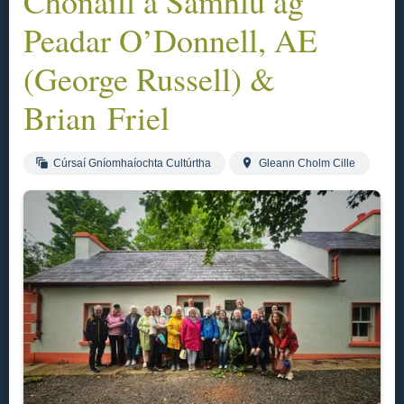
Chonaill á Samhlú ag
Peadar O’Donnell, AE
(George Russell) &
Brian Friel
Cúrsaí Gníomhaíochta Cultúrtha
Gleann Cholm Cille