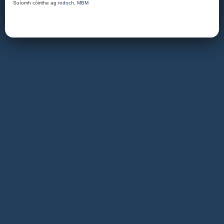
Suíomh cóirithe ag
rodoch
,
MBM