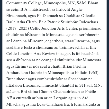
Community College, Minneapolis, MN, SAM. Bhain
sé céim B.A., máistreacht sa litríocht Angla-
Éireannach, agus Ph.D amach sa Choláiste Ollcoile,
Baile Átha Cliath. Ba é Patrick Stiúrthóir Oideachais
(2017–2025) Celtic Junction Arts Center, príomhionad
chultúr na hÉireann in Minnesota, agus is scríbhneoir
ar Léann na hÉireann, eagarthóir, staraí liteartha, agus
scoláire é fosta a chuireann an tréimhseachán ar líne
Celtic Junction Arts Review in eagar. Is foilseachán é
seo a dhíríonn ar na ceangail chultúrtha idir Minnesota
agus Éirinn (ar nós seal a chaith Brian Friel in
Amharclann Guthrie in Minneapolis sa bhliain 1963).
Bunaitheoir agus comhstiúrthóir ar Sheachtain na
nEalaíon Éireannach, imeacht bliantúil in St Paul, MN,
atá ann. Bhí sé ina Chomh-Chathaoirleach ar Fhéile
AE a cuireadh ar bun ar an Lorgain agus in Ard
Mhacha agus ina Leas-Chathaoirleach Idirnáisiúnta ar