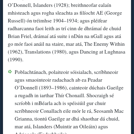
O’Donnell, Islanders (1928); breithneofar ealaín
mhisteach agus rogha sleachta as filíocht AE (George
Russell) ón tréimhse 1904–1934; agus pléifear
radharcanna faoi leith as trí cinn de dhrámaí de chuid
Brian Friel, drámaí atá suite i nDún na nGall agus atá
go mór faoi anáil na staire, mar atá, The Enemy Within
(1962), Translations (1980), agus Dancing at Lughnasa
(1990).
Poblachtánach, polaiteoir sóisialach, scríbhneoir
agus smaointeoir radachach ab ea Peadar
O’Donnell (1893–1986), cainteoir dúchais Gaeilge
a rugadh in iarthar Thír Chonaill. Shocraigh sé
scríobh i mBéarla ach is spéisiúil gur chuir
scríbhneoir Conallach eile mór le rá, Seosamh Mac
Grianna, tiontú Gaeilge ar dhá shaothar dá chuid,
mar atá, Islanders (Muintir an Oileáin) agus
Adrigoole (Eadarbhaile).