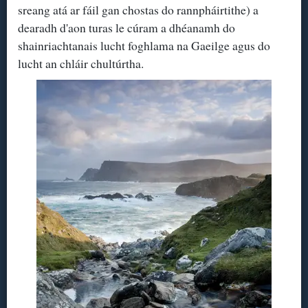
sreang atá ar fáil gan chostas do rannpháirtithe) a
dearadh d'aon turas le cúram a dhéanamh do
shainriachtanais lucht foghlama na Gaeilge agus do
lucht an chláir chultúrtha.