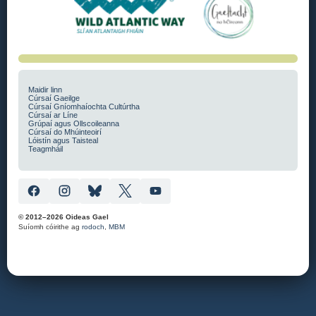
Maidir linn
Cúrsaí Gaeilge
Cúrsaí Gníomhaíochta Cultúrtha
Cúrsaí ar Líne
Grúpaí agus Ollscoileanna
Cúrsaí do Mhúinteoirí
Lóistín agus Taisteal
Teagmháil
© 2012–2026 Oideas Gael
Suíomh cóirithe ag
rodoch
,
MBM