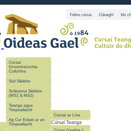
Féilire cúrsaí
Cláraigh!
Mo ch
Cúrsaí
Gníomhaíochta
Cultúrtha
Siúl Sléibhe
Scileanna Sléibhe
(MS1 & MS2)
Teanga agus
Timpeallacht
Cúrsaí ar Líne
Ag Cur Eolais ar an
Cúrsaí Teanga
Timpeallacht
Cúrsa Gaeilge 1