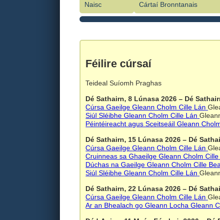
Naisc
Cártaí Bronntanais
Féilire cúrsaí
Teideal
Suíomh
Praghas
Dé Sathairn, 8 Lúnasa 2026
–
Dé Sathai
Cúrsa Gaeilge
Gleann Cholm Cille
Lán
Gle
Siúl Sléibhe
Gleann Cholm Cille
Lán
Gleann
Péintéireacht agus Sceitseáil
Gleann Cholm
Dé Sathairn, 15 Lúnasa 2026
–
Dé Satha
Cúrsa Gaeilge
Gleann Cholm Cille
Lán
Gle
Cruinneas sa Ghaeilge
Gleann Cholm Cille
Dúchas na Gaeilge
Gleann Cholm Cille
Bea
Siúl Sléibhe
Gleann Cholm Cille
Lán
Gleann
Dé Sathairn, 22 Lúnasa 2026
–
Dé Satha
Cúrsa Gaeilge
Gleann Cholm Cille
Lán
Gle
Ar an Bhealach go Gleann Locha
Gleann C