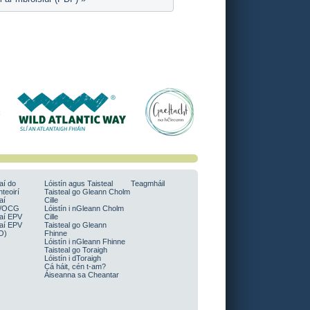
aí do
Lóistín agus Taisteal
Teagmháil
teoirí
Taisteal go Gleann Cholm
aí
Cille
/OCG
Lóistín i nGleann Cholm
aí EPV
Cille
aí EPV
Taisteal go Gleann
O)
Fhinne
Lóistín i nGleann Fhinne
Taisteal go Toraigh
Lóistín i dToraigh
Cá háit, cén t-am?
Áiseanna sa Cheantar