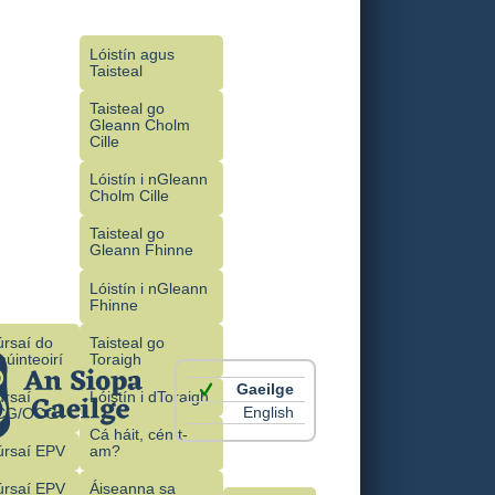
Lóistín agus
Taisteal
Taisteal go
Gleann Cholm
Cille
Lóistín i nGleann
Cholm Cille
Taisteal go
Gleann Fhinne
Lóistín i nGleann
Fhinne
rsaí do
Taisteal go
úinteoirí
Toraigh
Gaeilge
úrsaí
Lóistín i dToraigh
English
CG/OCG
Cá háit, cén t-
úrsaí EPV
am?
úrsaí EPV
Áiseanna sa