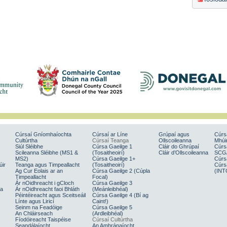
Cúrsaí Gníomhaíochta
Cúrsaí ar Líne
Grúpaí agus
Cúrs
Cultúrtha
Cúrsaí Teanga
Ollscoileanna
Mhúin
Siúl Sléibhe
Cúrsa Gaeilge 1
Cláir do Ghrúpaí
Cúrs
Scileanna Sléibhe (MS1 &
(Tosaitheoirí)
Cláir d’Ollscoileanna
SCG
MS2)
Cúrsa Gaeilge 1+
Cúrs
úir
Teanga agus Timpeallacht
(Tosaitheoirí)
Cúrs
Ag Cur Eolais ar an
Cúrsa Gaeilge 2 (Cúpla
(INT
Timpeallacht
Focal)
Ár nOidhreacht i gCloch
Cúrsa Gaeilge 3
sa
Ár nOidhreacht faoi Bhláth
(Meánleibhéal)
Péintéireacht agus Sceitseáil
Cúrsa Gaeilge 4 (Bí ag
Línte agus Liricí
Caint!)
Seinm na Feadóige
Cúrsa Gaeilge 5
An Chláirseach
(Ardleibhéal)
Fíodóireacht Taispéise
Cúrsaí Cultúrtha
Seandálaíocht
An Amhránaíocht