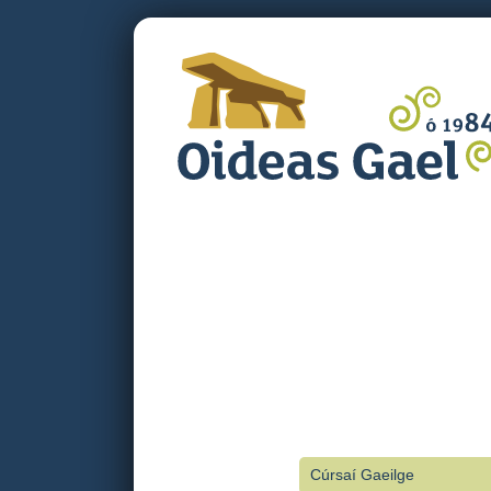
Cúrsaí Gaeilge