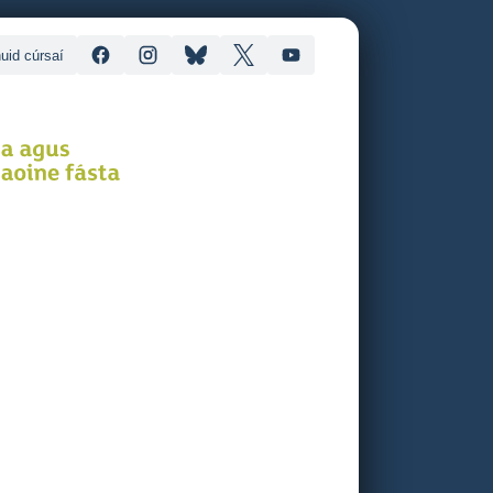
uid cúrsaí