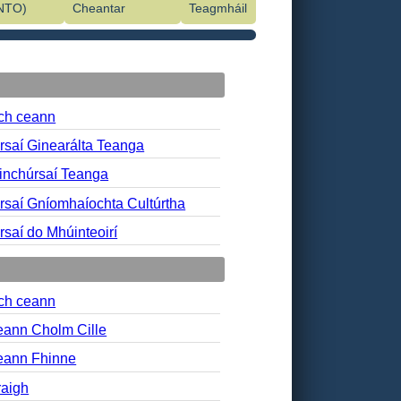
INTO)
Cheantar
Teagmháil
ch ceann
saí Ginearálta Teanga
nchúrsaí Teanga
saí Gníomhaíochta Cultúrtha
saí do Mhúinteoirí
ch ceann
ann Cholm Cille
eann Fhinne
aigh