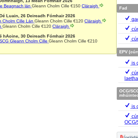
Domhnaigh, 13 Meán Fómhair 2026
le
Beagnach lán
Gleann Cholm Cille
€150
Cláraigh
Fad
Dé Luain, 26 Deireadh Fómhair 2026
ga
 Cholm Cille
Lán
Gleann Cholm Cille
€120
Cláraigh
n
Gleann Cholm Cille
€120
Cláraigh
cú
é hAoine, 30 Deireadh Fómhair 2026
cú
G/SCG
Gleann Cholm Cille
Gleann Cholm Cille
€210
EPV (cúr
is
cúr
laeth
OCG/SCG 
mhúinteo
is
cúr
OCG/
Íoslódá