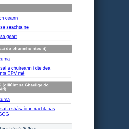
ch ceann
rsa seachtaine
rsa gearr
saí do bhunmhúinteoirí)
 cuma
saí a chuireann i dteideal
anta EPV mé
(oiliúint sa Ghaeilge do
irí)
 cuma
saí a shásaíonn riachtanas
SCG
il ár mbróisiúr (PDF)