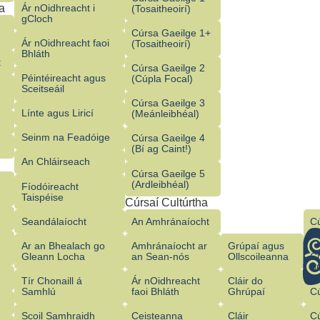
a
Ár nOidhreacht i
(Tosaitheoirí)
gCloch
Cúrsa Gaeilge 1+
Ár nOidhreacht faoi
(Tosaitheoirí)
Bhláth
t
Cúrsa Gaeilge 2
Péintéireacht agus
(Cúpla Focal)
Sceitseáil
Cúrsa Gaeilge 3
Línte agus Liricí
(Meánleibhéal)
Seinm na Feadóige
Cúrsa Gaeilge 4
(Bí ag Caint!)
An Chláirseach
Cúrsa Gaeilge 5
(Ardleibhéal)
Fíodóireacht
Taispéise
Cúrsaí Cultúrtha
Seandálaíocht
An Amhránaíocht
Cú
Mh
Ar an Bhealach go
Amhránaíocht ar
Grúpaí agus
Gleann Locha
an Sean‑nós
Ollscoileanna
C
S
Tír Chonaill á
Ár nOidhreacht
Cláir do
Samhlú
faoi Bhláth
Ghrúpaí
C
Scoil Samhraidh
Ceisteanna
Cláir
C