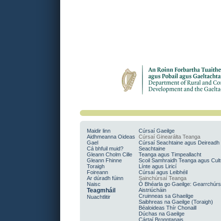
Maidir linn
Cúrsaí Gaeilge
Aidhmeanna Oideas
Cúrsaí Ginearálta Teanga
Gael
Cúrsaí Seachtaine agus Deireadh
Cá bhfuil muid?
Seachtaine
Gleann Cholm Cille
Teanga agus Timpeallacht
Gleann Fhinne
Scoil Samhraidh Teanga agus Cult
Toraigh
Línte agus Liricí
Foireann
Cúrsaí agus Leibhéil
Ar dúradh fúinn
Sainchúrsaí Teanga
Naisc
Ó Bhéarla go Gaeilge: Gearrchúr
Teagmháil
Aistriúcháin
Cruinneas sa Ghaeilge
Nuachtlitir
Saibhreas na Gaeilge (Toraigh)
Béaloideas Thír Chonaill
Dúchas na Gaeilge
Cártaí Bronntanais