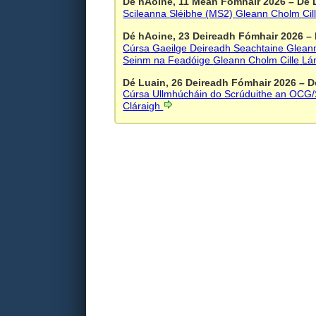
Dé hAoine, 11 Meán Fómhair 2026
–
Dé 
Scileanna Sléibhe (MS2)
Gleann Cholm Cil
Dé hAoine, 23 Deireadh Fómhair 2026
–
Cúrsa Gaeilge Deireadh Seachtaine
Gleann
Seinm na Feadóige
Gleann Cholm Cille
Lá
Dé Luain, 26 Deireadh Fómhair 2026
–
D
Cúrsa Ullmhúcháin do Scrúduithe an OC
Cláraigh