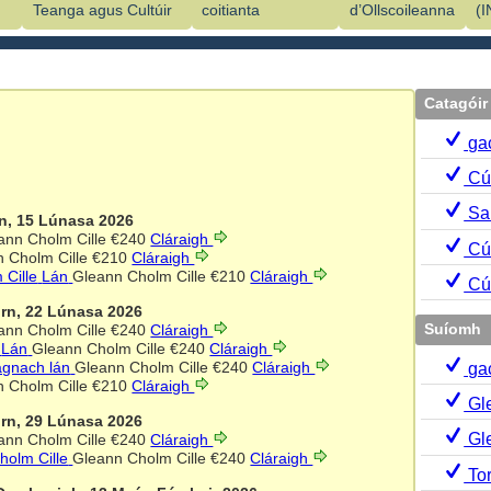
Teanga agus Cultúir
coitianta
d’Ollscoileanna
(
Catagóir
ga
Cúr
Sai
rn, 15 Lúnasa 2026
ann Cholm Cille
€240
Cláraigh
Cúr
 Cholm Cille
€210
Cláraigh
 Cille
Lán
Gleann Cholm Cille
€210
Cláraigh
Cúr
irn, 22 Lúnasa 2026
ann Cholm Cille
€240
Cláraigh
Suíomh
Lán
Gleann Cholm Cille
€240
Cláraigh
gnach lán
Gleann Cholm Cille
€240
Cláraigh
ga
 Cholm Cille
€210
Cláraigh
Gle
irn, 29 Lúnasa 2026
Gl
ann Cholm Cille
€240
Cláraigh
holm Cille
Gleann Cholm Cille
€240
Cláraigh
Tor