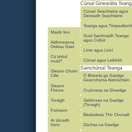
Cúrsaí Ginearálta Teang
Cúrsaí Seachtaine agus
Deireadh Seachtaine
Teanga agus Timpeallach
Maidir linn
Scoil Samhraidh Teanga
agus Cultúir
Aidhmeanna
Oideas Gael
Línte agus Liricí
Cá bhfuil
Cúrsaí agus Leibhéil
muid?
Sainchúrsaí Teanga
Gleann Cholm
Cille
Ó Bhéarla go Gaeilge:
Gearrchúrsa Aistriúcháin
Gleann
Fhinne
Cruinneas sa Ghaeilge
Toraigh
Saibhreas na Gaeilge
(Toraigh)
Foireann
Béaloideas Thír Chonaill
Ar dúradh
fúinn
Dúchas na Gaeilge