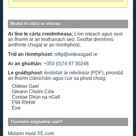
Bealaí le clárú ar chúrsa
Ar líne le cárta creidmheasa:
Líon isteach agus seol
an fhoirm ar an leathanach seo. Seolfar deimhniú
áirithinte chugat ar an ríomhphost.
Tríd an ríomhphost:
oifig@oideasgael.ie
Ar an ghuthán:
+353 (0)74 97 30248
Le gnáthphost:
Íoslódáil ár mbróisiúr (PDF)
, priontáil
an fhoirm clárúcháin agus cuir sa phost chuig:
Oideas Gael
Gleann Cholm Cille
Contae Dhún na nGall
F94 R94W
Éire
Tiontaire airgeadraí uait?
Molann muid
XE.com