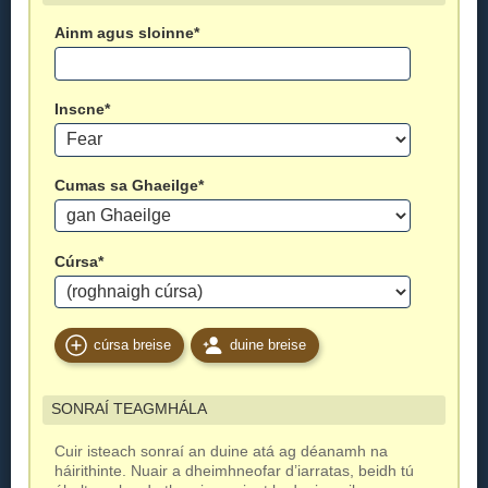
Ainm agus sloinne*
Inscne*
Cumas sa Ghaeilge*
Cúrsa*
cúrsa breise
duine breise
SONRAÍ TEAGMHÁLA
Cuir isteach sonraí an duine atá ag déanamh na
háirithinte. Nuair a dheimhneofar d’iarratas, beidh tú