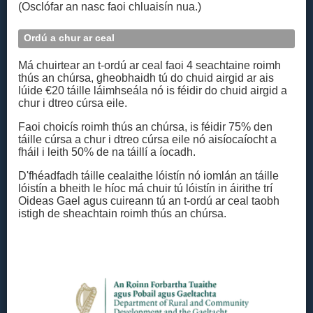
(Osclófar an nasc faoi chluaisín nua.)
Ordú a chur ar ceal
Má chuirtear an t-ordú ar ceal faoi 4 seachtaine roimh
thús an chúrsa, gheobhaidh tú do chuid airgid ar ais
lúide €20 táille láimhseála nó is féidir do chuid airgid a
chur i dtreo cúrsa eile.
Faoi choicís roimh thús an chúrsa, is féidir 75% den
táille cúrsa a chur i dtreo cúrsa eile nó aisíocaíocht a
fháil i leith 50% de na táillí a íocadh.
D'fhéadfadh táille cealaithe lóistín nó iomlán an táille
lóistín a bheith le híoc má chuir tú lóistín in áirithe trí
Oideas Gael agus cuireann tú an t‑ordú ar ceal taobh
istigh de sheachtain roimh thús an chúrsa.