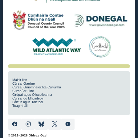
Maidir linn
Cúrsaí Gaeilge
Cúrsaí Gníomhaíochta Cultúrtha
Cúrsaí ar Líne
Grúpaí agus Ollscoileanna
Cúrsaí do Mhúinteoirí
Lóistín agus Taisteal
Teagmháil
© 2012–2026 Oideas Gael