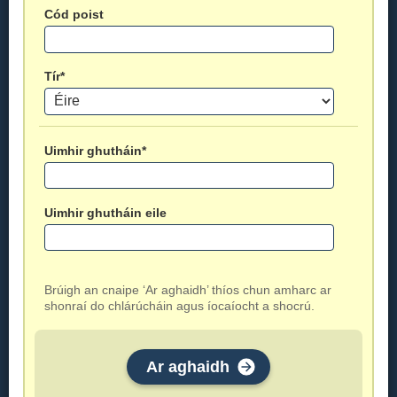
Cód poist
Tír*
Uimhir ghutháin*
Uimhir ghutháin eile
Brúigh an cnaipe ‘Ar aghaidh’ thíos chun amharc ar
shonraí do chlárúcháin agus íocaíocht a shocrú.
Ar aghaidh