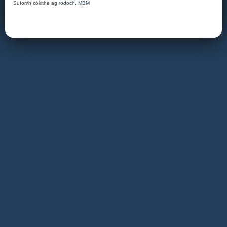
Suíomh cóirithe ag
rodoch
,
MBM