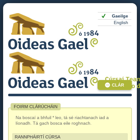
Gaeilge
English
CLÁR
FOIRM CLÁRÚCHÁIN
Na boscaí a bhfuil * leo, tá sé riachtanach iad a
líonadh. Tá gach bosca eile roghnach.
RANNPHÁIRTÍ CÚRSA