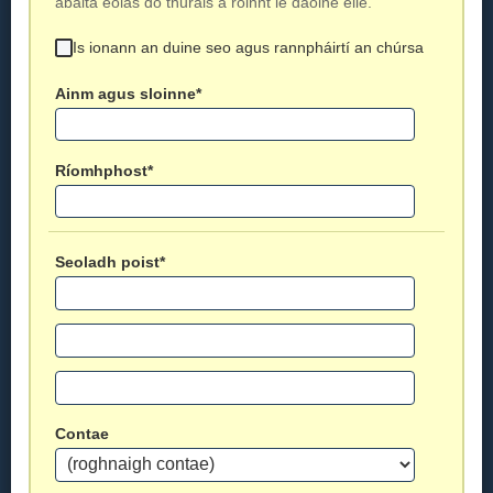
ábalta eolas do thurais a roinnt le daoine eile.
Is ionann an duine seo agus rannpháirtí an chúrsa
Ainm agus sloinne*
Ríomhphost*
Seoladh poist*
Contae