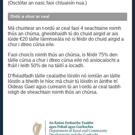
(Osclófar an nasc faoi chluaisín nua.)
Ordú a chur ar ceal
Má chuirtear an t-ordú ar ceal faoi 4 seachtaine roimh
thús an chúrsa, gheobhaidh tú do chuid airgid ar ais
lúide €20 táille láimhseála nó is féidir do chuid airgid a
chur i dtreo cúrsa eile.
Faoi choicís roimh thús an chúrsa, is féidir 75% den
táille cúrsa a chur i dtreo cúrsa eile nó aisíocaíocht a
fháil i leith 50% de na táillí a íocadh.
D'fhéadfadh táille cealaithe lóistín nó iomlán an táille
lóistín a bheith le híoc má chuir tú lóistín in áirithe trí
Oideas Gael agus cuireann tú an t‑ordú ar ceal taobh
istigh de sheachtain roimh thús an chúrsa.