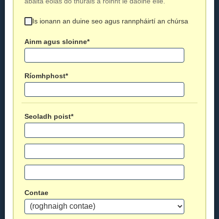
ábalta eolas do thurais a roinnt le daoine eile.
Is ionann an duine seo agus rannpháirtí an chúrsa
Ainm agus sloinne*
Ríomhphost*
Seoladh poist*
Contae