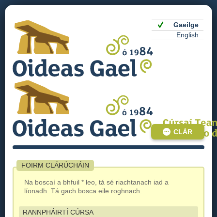
Gaeilge
English
CLÁR
FOIRM CLÁRÚCHÁIN
Na boscaí a bhfuil * leo, tá sé riachtanach iad a
líonadh. Tá gach bosca eile roghnach.
RANNPHÁIRTÍ CÚRSA