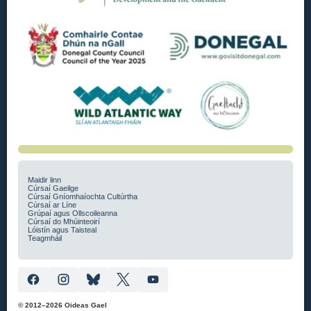
Maidir linn
Cúrsaí Gaeilge
Cúrsaí Gníomhaíochta Cultúrtha
Cúrsaí ar Líne
Grúpaí agus Ollscoileanna
Cúrsaí do Mhúinteoirí
Lóistín agus Taisteal
Teagmháil
© 2012–2026 Oideas Gael