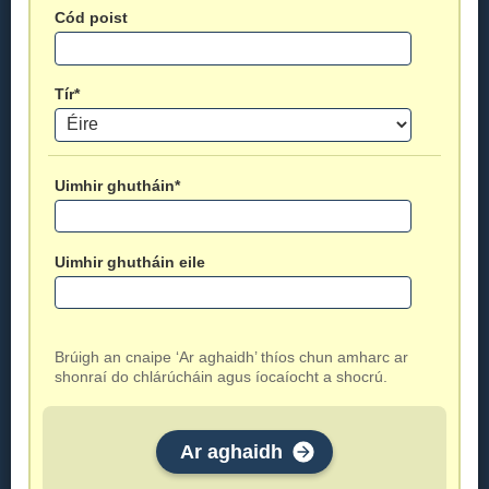
Cód poist
Tír*
Uimhir ghutháin*
Uimhir ghutháin eile
Brúigh an cnaipe ‘Ar aghaidh’ thíos chun amharc ar
shonraí do chlárúcháin agus íocaíocht a shocrú.
Ar aghaidh