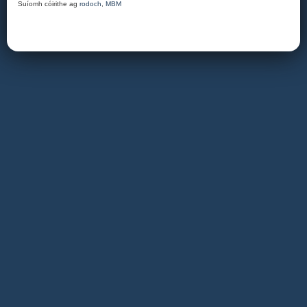
Suíomh cóirithe ag
rodoch
,
MBM