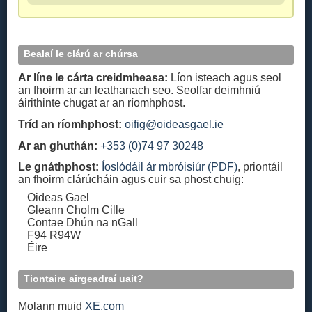
Bealaí le clárú ar chúrsa
Ar líne le cárta creidmheasa:
Líon isteach agus seol
an fhoirm ar an leathanach seo. Seolfar deimhniú
áirithinte chugat ar an ríomhphost.
Tríd an ríomhphost:
oifig@oideasgael.ie
Ar an ghuthán:
+353 (0)74 97 30248
Le gnáthphost:
Íoslódáil ár mbróisiúr (PDF)
, priontáil
an fhoirm clárúcháin agus cuir sa phost chuig:
Oideas Gael
Gleann Cholm Cille
Contae Dhún na nGall
F94 R94W
Éire
Tiontaire airgeadraí uait?
Molann muid
XE.com