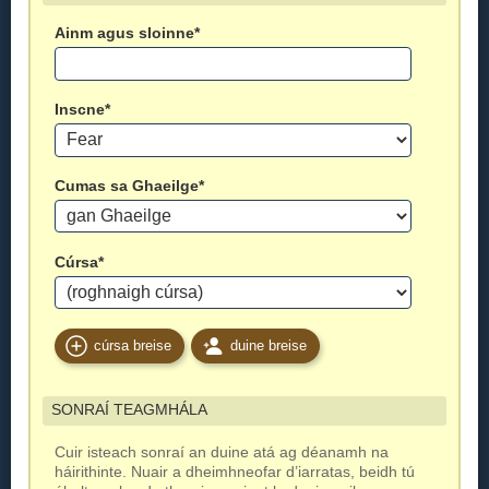
Ainm agus sloinne*
Inscne*
Cumas sa Ghaeilge*
Cúrsa*
cúrsa breise
duine breise
SONRAÍ TEAGMHÁLA
Cuir isteach sonraí an duine atá ag déanamh na
háirithinte. Nuair a dheimhneofar d’iarratas, beidh tú