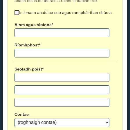
ábalta eolas do thurais a roinnt le daoine eile.
Is ionann an duine seo agus rannpháirtí an chúrsa
Ainm agus sloinne*
Ríomhphost*
Seoladh poist*
Contae