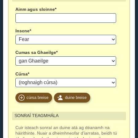
Ainm agus sloinne*
Inscne*
Cumas sa Ghaeilge*
Cúrsa*
cúrsa breise
duine breise
SONRAÍ TEAGMHÁLA
Cuir isteach sonraí an duine atá ag déanamh na
háirithinte. Nuair a dheimhneofar d’iarratas, beidh tú