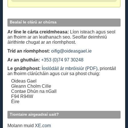
Bealaí le clárú ar chúrsa
Ar líne le cárta creidmheasa:
Líon isteach agus seol
an fhoirm ar an leathanach seo. Seolfar deimhniú
áirithinte chugat ar an ríomhphost.
Tríd an ríomhphost:
oifig@oideasgael.ie
Ar an ghuthán:
+353 (0)74 97 30248
Le gnáthphost:
Íoslódáil ár mbróisiúr (PDF)
, priontáil
an fhoirm clárúcháin agus cuir sa phost chuig:
Oideas Gael
Gleann Cholm Cille
Contae Dhún na nGall
F94 R94W
Éire
Tiontaire airgeadraí uait?
Molann muid
XE.com