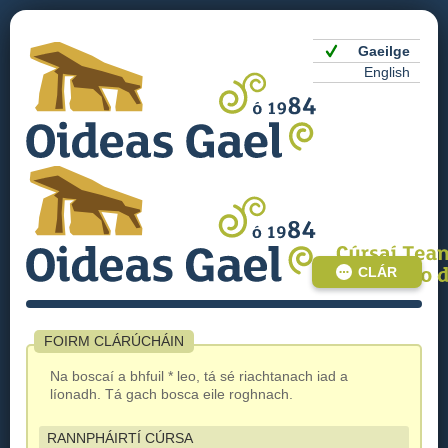
Gaeilge
English
CLÁR
FOIRM CLÁRÚCHÁIN
Na boscaí a bhfuil * leo, tá sé riachtanach iad a
líonadh. Tá gach bosca eile roghnach.
RANNPHÁIRTÍ CÚRSA