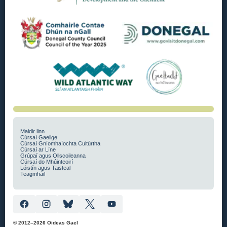
Maidir linn
Cúrsaí Gaeilge
Cúrsaí Gníomhaíochta Cultúrtha
Cúrsaí ar Líne
Grúpaí agus Ollscoileanna
Cúrsaí do Mhúinteoirí
Lóistín agus Taisteal
Teagmháil
© 2012–2026 Oideas Gael