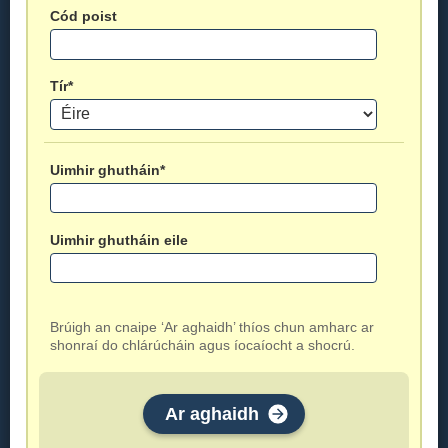
Cód poist
Tír*
Uimhir ghutháin*
Uimhir ghutháin eile
Brúigh an cnaipe ‘Ar aghaidh’ thíos chun amharc ar
shonraí do chlárúcháin agus íocaíocht a shocrú.
Ar aghaidh