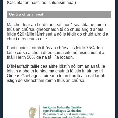
(Osclófar an nasc faoi chluaisín nua.)
Ordú a chur ar ceal
Má chuirtear an t-ordú ar ceal faoi 4 seachtaine roimh
thús an chúrsa, gheobhaidh tú do chuid airgid ar ais
lúide €20 táille láimhseála nó is féidir do chuid airgid a
chur i dtreo cúrsa eile.
Faoi choicís roimh thús an chúrsa, is féidir 75% den
táille cúrsa a chur i dtreo cúrsa eile nó aisíocaíocht a
fháil i leith 50% de na táillí a íocadh.
D'fhéadfadh táille cealaithe lóistín nó iomlán an táille
lóistín a bheith le híoc má chuir tú lóistín in áirithe trí
Oideas Gael agus cuireann tú an t‑ordú ar ceal taobh
istigh de sheachtain roimh thús an chúrsa.