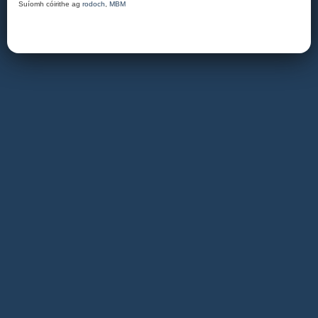
Suíomh cóirithe ag
rodoch
,
MBM