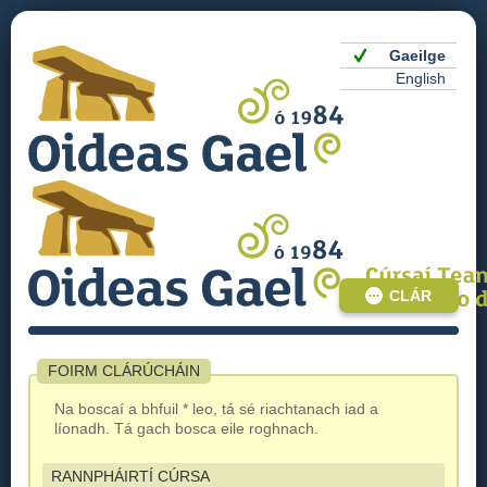
Gaeilge
English
CLÁR
FOIRM CLÁRÚCHÁIN
Na boscaí a bhfuil * leo, tá sé riachtanach iad a
líonadh. Tá gach bosca eile roghnach.
RANNPHÁIRTÍ CÚRSA