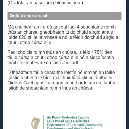
(Osclófar an nasc faoi chluaisín nua.)
Ordú a chur ar ceal
Má chuirtear an t-ordú ar ceal faoi 4 seachtaine roimh
thús an chúrsa, gheobhaidh tú do chuid airgid ar ais
lúide €20 táille láimhseála nó is féidir do chuid airgid a
chur i dtreo cúrsa eile.
Faoi choicís roimh thús an chúrsa, is féidir 75% den
táille cúrsa a chur i dtreo cúrsa eile nó aisíocaíocht a
fháil i leith 50% de na táillí a íocadh.
D'fhéadfadh táille cealaithe lóistín nó iomlán an táille
lóistín a bheith le híoc má chuir tú lóistín in áirithe trí
Oideas Gael agus cuireann tú an t‑ordú ar ceal taobh
istigh de sheachtain roimh thús an chúrsa.