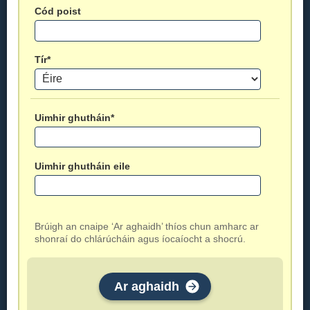
Cód poist
Tír*
Uimhir ghutháin*
Uimhir ghutháin eile
Brúigh an cnaipe ‘Ar aghaidh’ thíos chun amharc ar
shonraí do chlárúcháin agus íocaíocht a shocrú.
Ar aghaidh