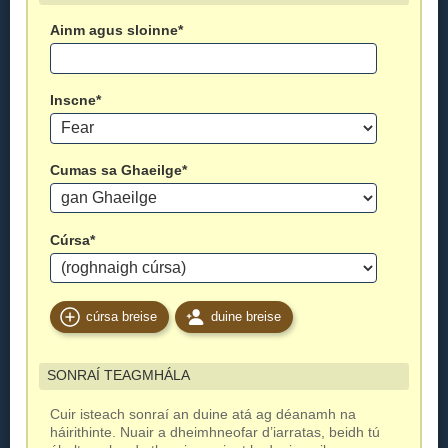
Ainm agus sloinne*
Inscne*
Cumas sa Ghaeilge*
Cúrsa*
cúrsa breise
duine breise
SONRAÍ TEAGMHÁLA
Cuir isteach sonraí an duine atá ag déanamh na
háirithinte. Nuair a dheimhneofar d’iarratas, beidh tú