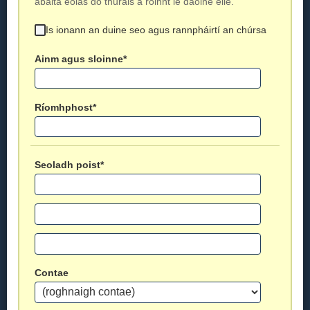
ábalta eolas do thurais a roinnt le daoine eile.
Is ionann an duine seo agus rannpháirtí an chúrsa
Ainm agus sloinne*
Ríomhphost*
Seoladh poist*
Contae