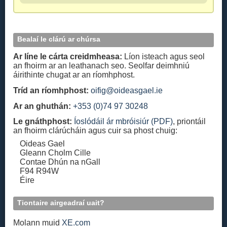
Bealaí le clárú ar chúrsa
Ar líne le cárta creidmheasa:
Líon isteach agus seol
an fhoirm ar an leathanach seo. Seolfar deimhniú
áirithinte chugat ar an ríomhphost.
Tríd an ríomhphost:
oifig@oideasgael.ie
Ar an ghuthán:
+353 (0)74 97 30248
Le gnáthphost:
Íoslódáil ár mbróisiúr (PDF)
, priontáil
an fhoirm clárúcháin agus cuir sa phost chuig:
Oideas Gael
Gleann Cholm Cille
Contae Dhún na nGall
F94 R94W
Éire
Tiontaire airgeadraí uait?
Molann muid
XE.com