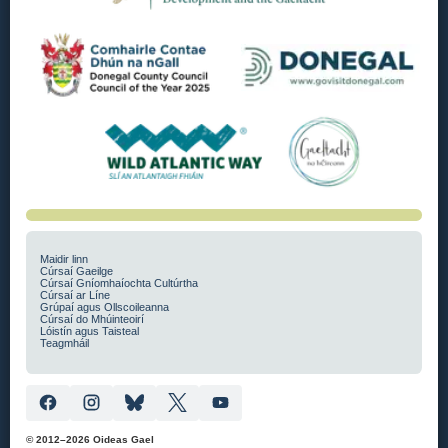
Maidir linn
Cúrsaí Gaeilge
Cúrsaí Gníomhaíochta Cultúrtha
Cúrsaí ar Líne
Grúpaí agus Ollscoileanna
Cúrsaí do Mhúinteoirí
Lóistín agus Taisteal
Teagmháil
© 2012–2026 Oideas Gael