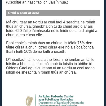
(Osclófar an nasc faoi chluaisín nua.)
Ordú a chur ar ceal
Má chuirtear an t-ordú ar ceal faoi 4 seachtaine roimh
thús an chúrsa, gheobhaidh tú do chuid airgid ar ais
lúide €20 táille láimhseála nó is féidir do chuid airgid a
chur i dtreo cúrsa eile.
Faoi choicís roimh thús an chúrsa, is féidir 75% den
táille cúrsa a chur i dtreo cúrsa eile nó aisíocaíocht a
fháil i leith 50% de na táillí a íocadh.
D'fhéadfadh táille cealaithe lóistín nó iomlán an táille
lóistín a bheith le híoc má chuir tú lóistín in áirithe trí
Oideas Gael agus cuireann tú an t‑ordú ar ceal taobh
istigh de sheachtain roimh thús an chúrsa.