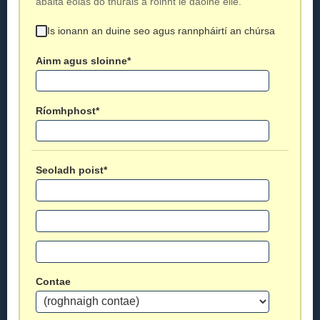
ábalta eolas do thurais a roinnt le daoine eile.
Is ionann an duine seo agus rannpháirtí an chúrsa
Ainm agus sloinne*
Ríomhphost*
Seoladh poist*
Contae