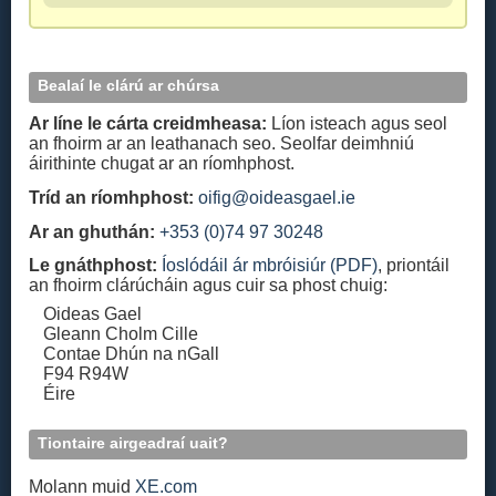
Bealaí le clárú ar chúrsa
Ar líne le cárta creidmheasa:
Líon isteach agus seol
an fhoirm ar an leathanach seo. Seolfar deimhniú
áirithinte chugat ar an ríomhphost.
Tríd an ríomhphost:
oifig@oideasgael.ie
Ar an ghuthán:
+353 (0)74 97 30248
Le gnáthphost:
Íoslódáil ár mbróisiúr (PDF)
, priontáil
an fhoirm clárúcháin agus cuir sa phost chuig:
Oideas Gael
Gleann Cholm Cille
Contae Dhún na nGall
F94 R94W
Éire
Tiontaire airgeadraí uait?
Molann muid
XE.com