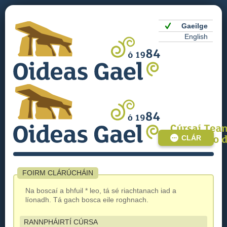
Gaeilge
English
CLÁR
FOIRM CLÁRÚCHÁIN
Na boscaí a bhfuil * leo, tá sé riachtanach iad a
líonadh. Tá gach bosca eile roghnach.
RANNPHÁIRTÍ CÚRSA