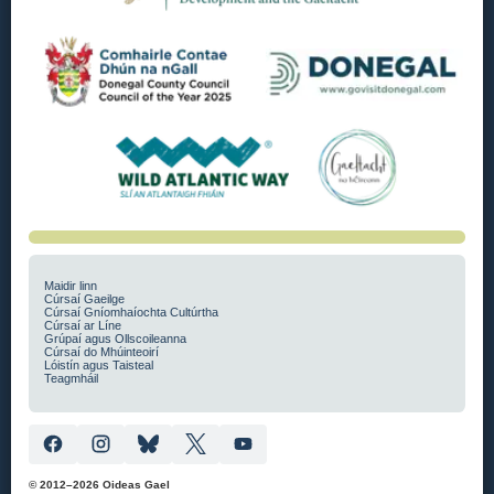
Maidir linn
Cúrsaí Gaeilge
Cúrsaí Gníomhaíochta Cultúrtha
Cúrsaí ar Líne
Grúpaí agus Ollscoileanna
Cúrsaí do Mhúinteoirí
Lóistín agus Taisteal
Teagmháil
© 2012–2026 Oideas Gael