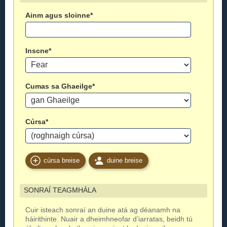
Ainm agus sloinne*
Inscne*
Cumas sa Ghaeilge*
Cúrsa*
cúrsa breise
duine breise
SONRAÍ TEAGMHÁLA
Cuir isteach sonraí an duine atá ag déanamh na
háirithinte. Nuair a dheimhneofar d’iarratas, beidh tú