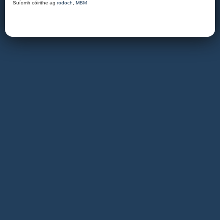
Suíomh cóirithe ag
rodoch
,
MBM