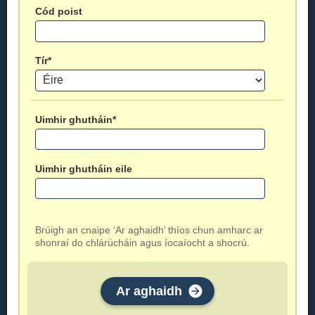
Cód poist
Tír*
Uimhir ghutháin*
Uimhir ghutháin eile
Brúigh an cnaipe ‘Ar aghaidh’ thíos chun amharc ar
shonraí do chlárúcháin agus íocaíocht a shocrú.
Ar aghaidh