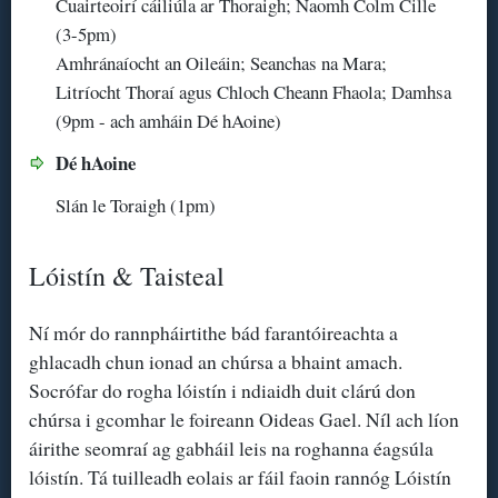
Cuairteoirí cáiliúla ar Thoraigh; Naomh Colm Cille
(3-5pm)
Amhránaíocht an Oileáin; Seanchas na Mara;
Litríocht Thoraí agus Chloch Cheann Fhaola; Damhsa
(9pm - ach amháin Dé hAoine)
Dé hAoine
Slán le Toraigh (1pm)
Lóistín & Taisteal
Ní mór do rannpháirtithe bád farantóireachta a
ghlacadh chun ionad an chúrsa a bhaint amach.
Socrófar do rogha lóistín i ndiaidh duit clárú don
chúrsa i gcomhar le foireann Oideas Gael. Níl ach líon
áirithe seomraí ag gabháil leis na roghanna éagsúla
lóistín. Tá tuilleadh eolais ar fáil faoin rannóg Lóistín