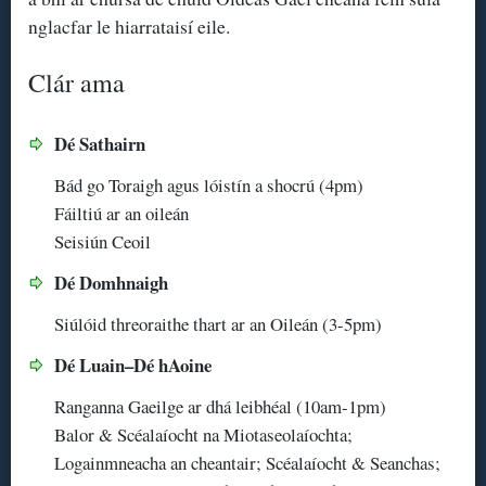
nglacfar le hiarrataisí eile.
Clár ama
Dé Sathairn
Bád go Toraigh agus lóistín a shocrú (4pm)
Fáiltiú ar an oileán
Seisiún Ceoil
Dé Domhnaigh
Siúlóid threoraithe thart ar an Oileán (3-5pm)
Dé Luain–Dé hAoine
Ranganna Gaeilge ar dhá leibhéal (10am-1pm)
Balor & Scéalaíocht na Miotaseolaíochta;
Logainmneacha an cheantair; Scéalaíocht & Seanchas;