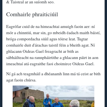
& Taisteal ar an suíomh seo.
Comhairle phraiticiúil
Eagrófar cuid de na himeachtai amuigh faoin aer: ní
mór a chinntiú, mar sin, go mbeidh éadach maith báistí,
bróga compordacha siúil agus tóirse leat. Tugtar
comhairle duit d'árachas taistil féin a bheith agat. Ní
ghlacann Oideas Gael freagracht ar bith as
sábháilteacht na rannpháirtithe a ghlacann páirt in aon
imeachtaí atá eagraithe faoi choimirce Oideas Gael.
Ní gá ach teagmháil a dhéanamh linn má tá ceist ar bith
agat faoin chúrsa.