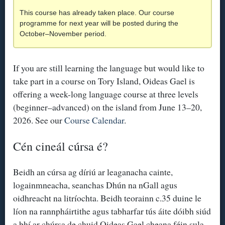
This course has already taken place. Our course
programme for next year will be posted during the
October–November period.
If you are still learning the language but would like to
take part in a course on Tory Island, Oideas Gael is
offering a week-long language course at three levels
(beginner–advanced) on the island from June 13–20,
2026. See our
Course Calendar
.
Cén cineál cúrsa é?
Beidh an cúrsa ag díriú ar leaganacha cainte,
logainmneacha, seanchas Dhún na nGall agus
oidhreacht na litríochta. Beidh teorainn c.35 duine le
líon na rannpháirtithe agus tabharfar tús áite dóibh siúd
a bhí ar chúrsa de chuid Oideas Gael cheana féin sula